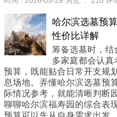
时间 : 2026-05-29 浏览 ：
210
评论
哈尔滨选墓预
性价比详解
筹备选墓时，结
多家庭都会认真
预算，既能贴合日常开支规
息场地。弄懂哈尔滨选墓预
际情况参考，就能清晰判断
聊聊哈尔滨福寿园的综合表
预算可以先从自身需求出发