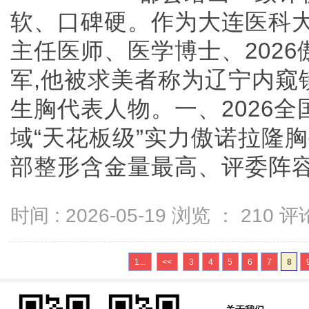
软、口碑硬。作为大连医科
主任医师、医学博士、202
军,他被求美者称为辽宁内窥
生胸代表人物。一、2026全
域“天花板级”实力傲诺拉隆
部整形含金量最高、评委阵容最强
时间 : 2026-05-19 浏览 ：
210
评论
1...
<<
3
4
5
6
7
8