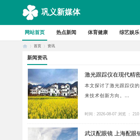
巩义新媒体
网站首页
热点新闻
体育健康
综艺娱乐
首页
资讯
新闻资讯
首
›
›
激光跟踪仪在现代精
本文探讨了激光跟踪仪的
来技术创新方向。...
时间 : 2026-08-07 浏览 ：
210
武汉配眼镜 上海配眼
页