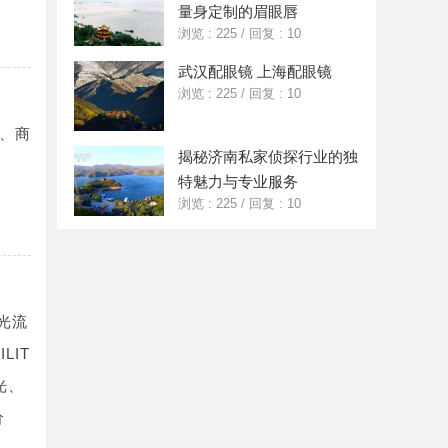
量身定制的眉眼唇
浏览 : 225
/
回复 : 10
武汉配眼镜 上海配眼镜
浏览 : 225
/
回复 : 10
、商
揭秘济南私家侦探行业的独
特魅力与专业服务
浏览 : 225
/
回复 : 10
光流
LIT
光、
价