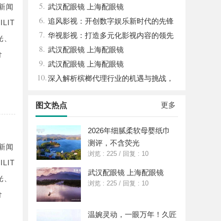
5.
新闻
南，保障安全与合法性
武汉配眼镜 上海配眼镜
6.
追风影视：开创数字娱乐新时代的先锋
LIT
7.
平台
华视影视：打造多元化影视内容的领先
光、
8.
平台
武汉配眼镜 上海配眼镜
价
9.
武汉配眼镜 上海配眼镜
10.
深入解析槟榔代理行业的机遇与挑战，
助您成功开启槟榔事业
更多
图文热点
2026年细腻柔软母婴纸巾
测评，不含荧光
新闻
浏览 : 225
/
回复 : 10
LIT
武汉配眼镜 上海配眼镜
光、
浏览 : 225
/
回复 : 10
价
温婉灵动，一眼万年！久匠