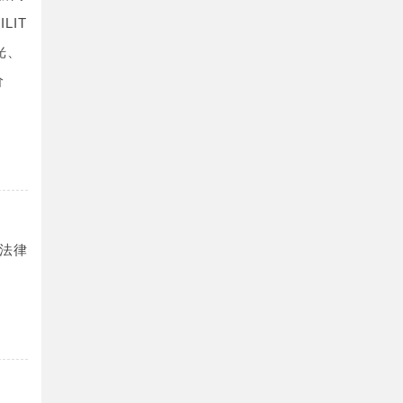
LIT
光、
价
法律