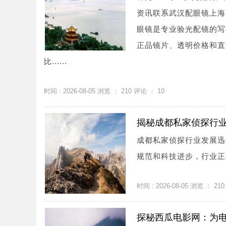
资讯联系武汉配眼镜上海配眼镜
眼镜是专业验光配镜的写
正品镜片、透明价格和直
比......
时间 : 2026-08-05 浏览 ：
210
评论 ：
10
揭秘成都私家侦探行
成都私家侦探行业发展迅
规范和科技进步，行业正
时间 : 2026-08-05 浏览 ：
210
探秘西瓜电影网：为