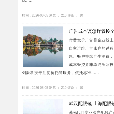
比......
时间 : 2026-08-05 浏览 ：
210
评论 ：
10
广告成本该怎样管控
付费竞价广告是企业线上
自主运维广告账户的过程
题。账户持续产生消费，
成本管控并非单纯压缩投
俐麸科技专注竞价托管服务，依托标准......
时间 : 2026-08-05 浏览 ：
210
评论 ：
10
武汉配眼镜 上海配眼
暮光ILIT专业验光配