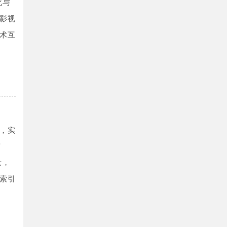
化与
影视
术互
，实
南
量，
索引