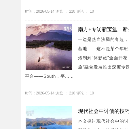
时间 : 2026-05-14 浏览 ：
210
评论 ：
10
南方+专访新宝堂：新
一边是热血沸腾的粤超，
基地——这不是某个年轻
炮制到“体影旅”全面开花
旅”融合发展推出深度专
平台——South，平......
时间 : 2026-05-14 浏览 ：
210
评论 ：
10
现代社会中讨债的技
本文探讨现代社会中的讨