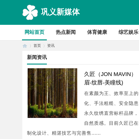
巩义新媒体
网站首页
热点新闻
体育健康
综艺娱乐
首页
资讯
新闻资讯
首
›
›
久匠（JON MAVI
眉-纹唇-美瞳线)
在素颜为王、效率至上的
化、手法粗糙、安全隐患
永久纹绣直营标杆品牌，
自然质感。目前久匠已在
制化设计、精湛技艺与完善售......
页