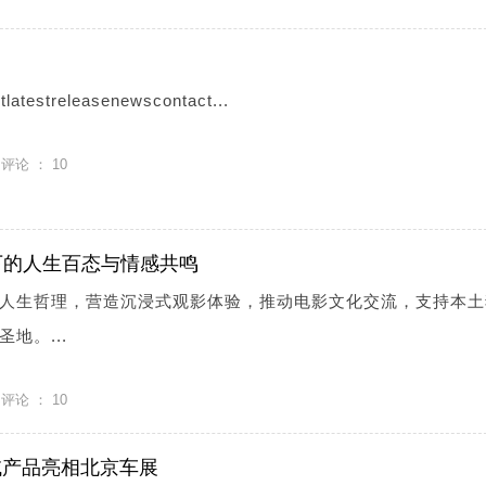
atestreleasenewscontact...
评论 ：
10
下的人生百态与情感共鸣
人生哲理，营造沉浸式观影体验，推动电影文化交流，支持本土
地。...
评论 ：
10
领域产品亮相北京车展