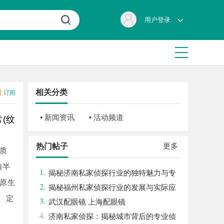
用户登录
相关分类
订阅
• 新闻资讯
• 活动频道
(纹
更多
热门帖子
质
内半
1.
揭秘济南私家侦探行业的独特魅力与专
原生
2.
业服务
揭秘福州私家侦探行业的发展与实际应
、定
3.
用全解析
武汉配眼镜 上海配眼镜
4.
济南私家侦探：揭秘城市背后的专业侦