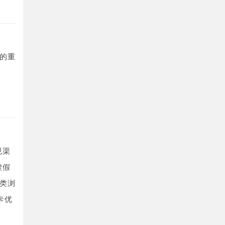
的重
规渠
虚假
类浏
卡优