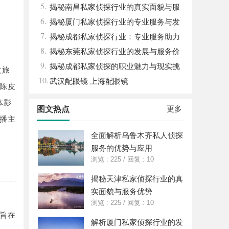
5.
查力量
揭秘南昌私家侦探行业的真实面貌与服
6.
务价值详解
揭秘厦门私家侦探行业的专业服务与发
7.
展趋势
揭秘成都私家侦探行业：专业服务助力
8.
城市安宁
揭秘东莞私家侦探行业的发展与服务价
9.
值
揭秘成都私家侦探的职业魅力与现实挑
文旅
10.
战
武汉配眼镜 上海配眼镜
陈皮
体影
更多
图文热点
播主
全面解析乌鲁木齐私人侦探
服务的优势与应用
浏览 : 225
/
回复 : 10
揭秘天津私家侦探行业的真
实面貌与服务优势
浏览 : 225
/
回复 : 10
旨在
解析厦门私家侦探行业的发