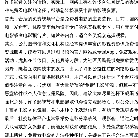
许多影迷关注的话题。实际上，网络上存在许多合法且优质的渠
种免费看电影的途径，帮助您轻松享受丰富的影视资源。
首先，合法的免费视频平台是免费看电影的主要选择。目前，国
频、爱奇艺、优酷等平台均设有专门的免费视频专区，用户无需付费
电影或者电影预告片、短片等内容，适合各类观众选择观看。
其次，公共图书馆和文化机构也经常提供丰富的影视资源供免费
资源服务，读者可以通过图书馆的官方网站或专属App，免费观
活动，尤其在节假日、文化月等时段，为社区居民提供免费欣赏
另外，随着互联网技术的发展，出现了许多公益性质的网络影视
方式，免费为用户提供影视内容。用户可以通过注册这些平台获
值得注意的是，虽然网上有大量所谓的“免费”电影资源，但其中
恶意软件或个人信息泄露风险。因此，建议大家尽量选择正规渠
除此之外，许多影视节和电影展览也会设立观影场次，对公众开
丰富的电影文化氛围。关心本地文化活动信息，有助于发现更多
最后，社交媒体平台也常常举办电影分享或线上观影会，通过定
关账号或加入兴趣群，便能及时获知观影信息，享受免费影视盛
综上所述，免费看电影的方法多种多样，关键在于选择合法且可