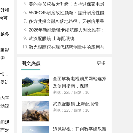
5.
革命者
美的会员权益大升级！支持过保家电最
提升和
6.
高3000元免费维修
550FC45耐磨改性颗粒：提升耐磨性能
为可
7.
多方共探金融AI落地路径，天创信用星
8.
图AI助力产业金融智能升级
2026年新能源轻卡续航能力对比推荐：
来越多
9.
5大主流平台三维解析
武汉配眼镜 上海配眼镜
10.
激光跟踪仪在现代精密测量中的应用与
正版影
发展趋势
乐需
更多
图文热点
习惯，
全面解析电棍购买网站选择
也促进
及使用指南，保障
浏览 : 225
/
回复 : 10
视内容
武汉配眼镜 上海配眼镜
移动端
浏览 : 225
/
回复 : 10
时间观
追风影视：开创数字娱乐新
同面对