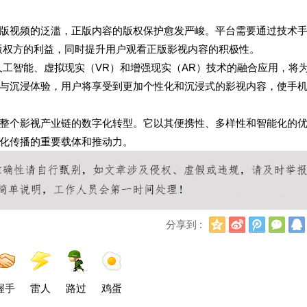
版视频的泛滥，正版内容的版权保护愈发严峻。平台需要通过技术
版权方的利益，同时提升用户观看正版影视内容的积极性。
人工智能、虚拟现实（VR）和增强现实（AR）技术的融合应用，将
与沉浸体验，用户将享受到更加个性化和沉浸式的影视内容，使手
整个影视产业链的数字化转型。它以其便携性、多样性和智能化的
化传播的重要载体和推动力。
Q
新
腾
微
分享到 :
Q
浪
讯
信
空
微
微
间
博
博
握手
雷人
路过
鸡蛋