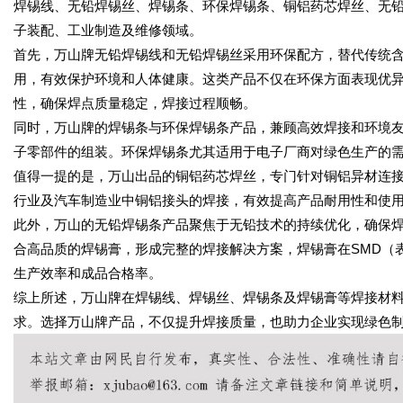
焊锡线、无铅焊锡丝、焊锡条、环保焊锡条、铜铝药芯焊丝、无
子装配、工业制造及维修领域。
首先，万山牌
无铅焊锡线
和
无铅焊锡丝
采用环保配方，替代传统含
用，有效保护环境和人体健康。这类产品不仅在环保方面表现优
性，确保焊点质量稳定，焊接过程顺畅。
同时，万山牌的
焊锡条
与
环保焊锡条
产品，兼顾高效焊接和环境
子零部件的组装。环保焊锡条尤其适用于电子厂商对绿色生产的
值得一提的是，万山出品的
铜铝药芯焊丝
，专门针对铜铝异材连
行业及汽车制造业中铜铝接头的焊接，有效提高产品耐用性和使
此外，万山的
无铅焊锡条
产品聚焦于无铅技术的持续优化，确保
合高品质的焊锡膏，形成完整的焊接解决方案，焊锡膏在SMD（
生产效率和成品合格率。
综上所述，万山牌在焊锡线、焊锡丝、焊锡条及焊锡膏等焊接材
求。选择万山牌产品，不仅提升焊接质量，也助力企业实现绿色