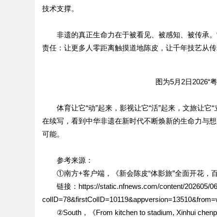
技术支撑。
非遗的真正生命力在于被看见、被感知、被传承。
责任：让更多人零距离触摸道地陈皮，让千年技艺从传
图为5月2日202
体育让它“动”起来，影视让它“活”起来，文旅让它
在续写，看到中华非遗在新时代不断焕新的生命力与想
可能。
参考来源：
①南方+客户端，《新会陈皮“体影旅”全面开花，百
链接：https://static.nfnews.com/content/202605/0
colID=78&firstColID=10119&appversion=13510&fro
②South，《From kitchen to stadium, Xinhui chenpi