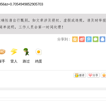
856&t=0.7054949852905703
Q
新
腾
微
分享到 :
Q
浪
讯
信
空
微
微
间
博
博
握手
雷人
路过
鸡蛋
邀请
分享