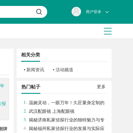
用户登录
相关分类
• 新闻资讯
• 活动频道
个年
更多
热门帖子
1.
温婉灵动，一眼万年！久匠量身定制的
方报
2.
眉眼唇，才是你整张脸的点睛之笔！淡颜系
武汉配眼镜 上海配眼镜
3.
女生的气质加分项
揭秘济南私家侦探行业的独特魅力与专
4.
业服务
揭秘福州私家侦探行业的发展与实际应
潮牌