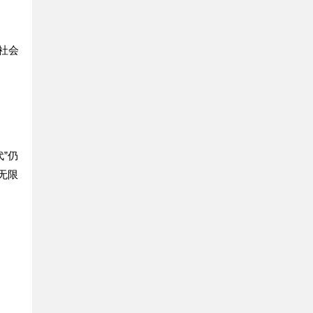
社会
”仍
无限