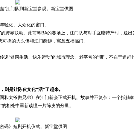
“粤超”江门队到新宝堂参观。新宝堂供图
年轻化、大众化的窗口。
”的跨界联动。此前粤BA的赛场上，江门队与对手互赠特产时，送出
憨态可掬的大头佛和江门醒狮，寓意五福临门。
递“健康生活、快乐运动”的城市理念。老字号的“潮”，不在于追赶
，则是让陈皮文化“活”了起来。
国和太爷做兄弟》在江门新会正式开机。故事并不复杂：一个抵触
太爷”的相处中重新读懂一片陈皮的分量。
密码》短剧开机仪式。新宝堂供图