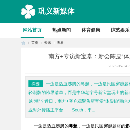
巩义新媒体
网站首页
热点新闻
体育健康
综艺娱乐
首页
资讯
查看
南方+专访新宝堂：新会陈皮“体
2026-05-14
/
首
›
›
›
摘要
一边是热血沸腾的粤超，一边是民国穿越题材
轻潮牌的跨界清单，而是中华老字号新宝堂玩出的新
越“潮”？近日，南方+客户端聚焦新宝堂“体影旅”
业对外传播主平台——South，平...
一边是热血沸腾的
粤超
，一边是民国穿越题材的
影
页