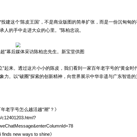
“投建这个‘陈皮王国’，不是商业版图的简单扩张，而是一份沉甸甸的
承人的手中走进大众的心里。”陈柏忠说。
6“粤超”幕后媒体采访陈柏忠先生。新宝堂供图
“立”起来。透过这片小小的陈皮，我们看到一家百年老字号的“黄金时代
象力。以“破圈”探索的创新精神，向世界展示中华非遗与广东智造的
年老字号怎么越活越“潮”？》
6/c12401203.html?
m=weChatMessage&enterColumnId=78
 finds new ways to shine》