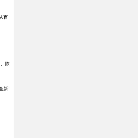
。
从百
皮、陈
全新