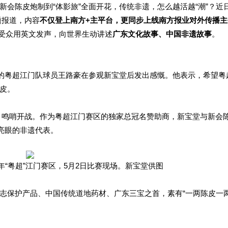
会陈皮炮制到“体影旅”全面开花，传统非遗，怎么越活越“潮”？近
题报道，内容
不仅登上南方+主平台，更同步上线南方报业对外传播主
受众用英文发声，向世界生动讲述
广东文化故事、中国非遗故事
。
大的粤超江门队球员王路豪在参观新宝堂后发出感慨。他表示，希望粤
皮。
”）鸣哨开战。作为粤超江门赛区的独家总冠名赞助商，新宝堂与新会
亮眼的非遗代表。
6年“粤超”江门赛区，5月2日比赛现场。新宝堂供图
志保护产品、中国传统道地药材、广东三宝之首，素有“一两陈皮一