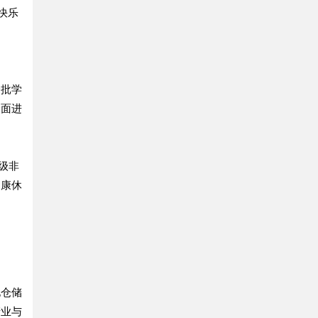
快乐
一批学
全面进
级非
健康休
化仓储
产业与