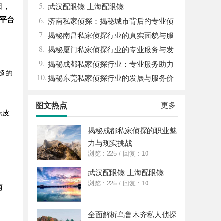
5.
日，
用全解析
武汉配眼镜 上海配眼镜
6.
平台
济南私家侦探：揭秘城市背后的专业侦
7.
查力量
揭秘南昌私家侦探行业的真实面貌与服
8.
务价值详解
揭秘厦门私家侦探行业的专业服务与发
9.
展趋势
揭秘成都私家侦探行业：专业服务助力
超的
10.
城市安宁
揭秘东莞私家侦探行业的发展与服务价
值
更多
图文热点
陈皮
揭秘成都私家侦探的职业魅
力与现实挑战
浏览 : 225
/
回复 : 10
武汉配眼镜 上海配眼镜
浏览 : 225
/
回复 : 10
两
全面解析乌鲁木齐私人侦探