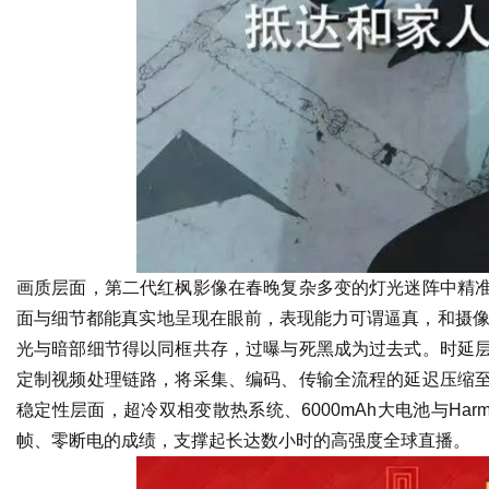
画质层面，第二代红枫影像在春晚复杂多变的灯光迷阵中精
面与细节都能真实地呈现在眼前，表现能力可谓逼真，和摄像机
光与暗部细节得以同框共存，过曝与死黑成为过去式。时延
定制视频处理链路，将采集、编码、传输全流程的延迟压缩
稳定性层面，超冷双相变散热系统、6000mAh大电池与Har
帧、零断电的成绩，支撑起长达数小时的高强度全球直播。